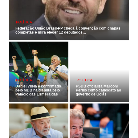
POLÍTICA
Federação União Brasil-PP chega à convenção com chapas
completas e mira eleger 12 deputados…
POLÍTICA
POLÍTICA
Daniel Vilela é confirmado
PSDB oficializa Marconi
pelo MDB na disputa pelo
Perillo como candidato ao
Palácio das Esmeraldas
governo de Goiás