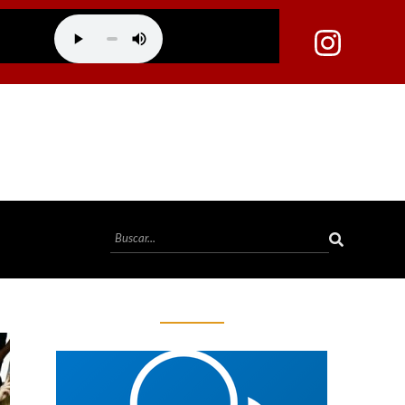
PF abre inquérito para investigar Lulinha por suspeita de tráfico de influência e corrupção