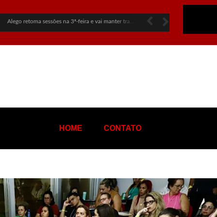
Alego retoma sessões na 3ª-feira e vai manter trabalhos nas eleições
Mãe revela últimas palavras de jovem morta em chacina: “Me perdoa, te amo”
HOME
CONTATO