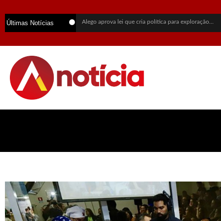
Alego aprova lei que cria política para exploração sustentável de terras raras em Goiás
Últimas Notícias