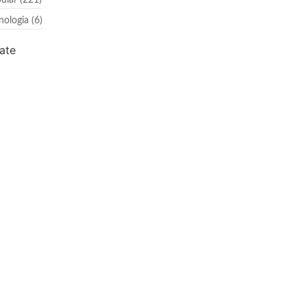
ular
(221)
nologia
(6)
ate