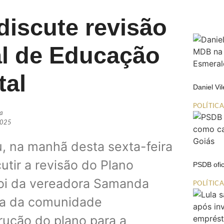
discute revisão
al de Educação
tal
Daniel Vi
POLÍTIC
ia
2025
u, na manhã desta sexta-feira
utir a revisão do Plano
PSDB ofic
 foi da vereadora Samanda
POLÍTIC
uta da comunidade
rução do plano para a