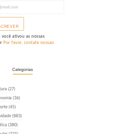
SCREVER
 você ativou as nossas
er
Por favor, contate nossao
p
Categorias
tura
(27)
onomia
(36)
orte
(45)
vidade
(883)
ítica
(380)