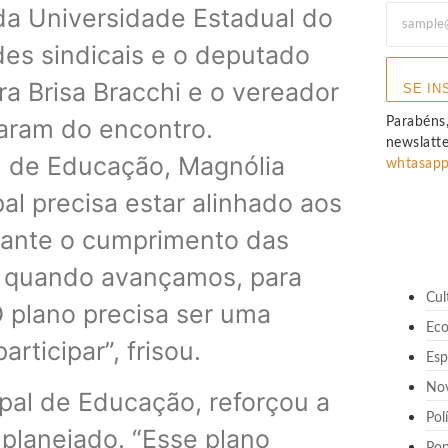
da Universidade Estadual do
es sindicais e o deputado
a Brisa Bracchi e o vereador
SE IN
param do encontro.
Parabéns,
newslatt
l de Educação, Magnólia
whtasap
al precisa estar alinhado aos
rtante o cumprimento das
e quando avançamos, para
Cul
 plano precisa ser uma
Ec
rticipar”, frisou.
Esp
No
pal de Educação, reforçou a
Pol
planejado. “Esse plano