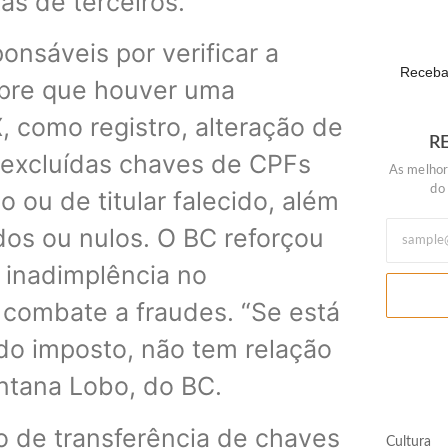
as de terceiros.
POLÍTIC
ponsáveis por verificar a
Receba 
pre que houver uma
 como registro, alteração de
R
 excluídas chaves de CPFs
As melhor
do
 ou de titular falecido, além
os ou nulos. O BC reforçou
 inadimplência no
combate a fraudes. “Se está
o imposto, não tem relação
ntana Lobo, do BC.
o de transferência de chaves
Cultura