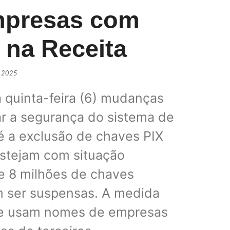
mpresas com
 na Receita
Daniel Vi
POLÍTIC
, 2025
 quinta-feira (6) mudanças
Flávio Bo
r a segurança do sistema de
POLÍTIC
 é a exclusão de chaves PIX
estejam com situação
de 8 milhões de chaves
Alego apr
POLÍTIC
m ser suspensas. A medida
 que usam nomes de empresas
Alego ret