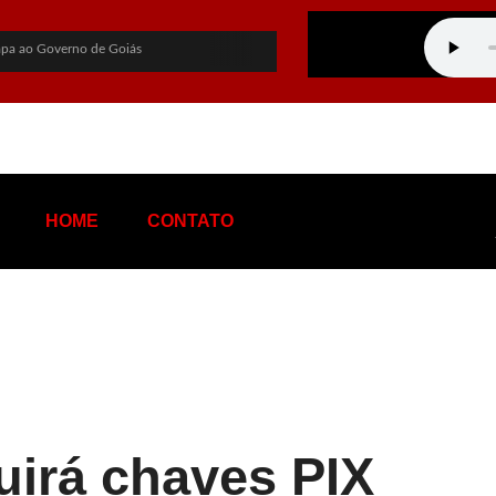
hapa ao Governo de Goiás
ato a vice-presidente
tentável de terras raras em Goiás
s nas eleições
na: “Me perdoa, te amo”
HOME
CONTATO
 de tráfico de influência e corrupção
 Rio e provoca apagão no Rio de Janeiro
os a Flávio Bolsonaro
didaturas intensificam articulações
PL oficializa Flávio Bolsonaro como candidato à Presidência com apoio de Michelle e vídeo de Jair Bolsonaro feito por IA
uirá chaves PIX