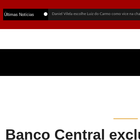
Daniel Vilela escolhe Luiz do Carmo como vice na c
Últimas Notícias
Flávio Bolsonaro anuncia Alfredo Gaspar como candid
Alego aprova lei que cria política para exploração sus
Alego retoma sessões na 3ª-feira e vai manter trabalho
Mãe revela últimas palavras de jovem morta em chaci
PF abre inquérito para investigar Lulinha por suspeita
Vendaval deixa mortos, destrói estruturas do Rock in
PF avalia acionar Interpol para rastrear recursos ligad
Santa Terezinha vive disputa por apoios enquanto can
Banco Central excl