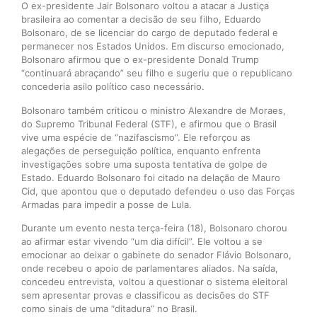
O ex-presidente Jair Bolsonaro voltou a atacar a Justiça
brasileira ao comentar a decisão de seu filho, Eduardo
Bolsonaro, de se licenciar do cargo de deputado federal e
permanecer nos Estados Unidos. Em discurso emocionado,
Bolsonaro afirmou que o ex-presidente Donald Trump
“continuará abraçando” seu filho e sugeriu que o republicano
concederia asilo político caso necessário.
Bolsonaro também criticou o ministro Alexandre de Moraes,
do Supremo Tribunal Federal (STF), e afirmou que o Brasil
vive uma espécie de “nazifascismo”. Ele reforçou as
alegações de perseguição política, enquanto enfrenta
investigações sobre uma suposta tentativa de golpe de
Estado. Eduardo Bolsonaro foi citado na delação de Mauro
Cid, que apontou que o deputado defendeu o uso das Forças
Armadas para impedir a posse de Lula.
Durante um evento nesta terça-feira (18), Bolsonaro chorou
ao afirmar estar vivendo “um dia difícil”. Ele voltou a se
emocionar ao deixar o gabinete do senador Flávio Bolsonaro,
onde recebeu o apoio de parlamentares aliados. Na saída,
concedeu entrevista, voltou a questionar o sistema eleitoral
sem apresentar provas e classificou as decisões do STF
como sinais de uma “ditadura” no Brasil.