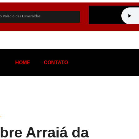
o Palácio das Esmeraldas
 governo de Goiás
 PF sobre empréstimo pessoal
chapa ao Governo de Goiás
idato a vice-presidente
HOME
CONTATO
stentável de terras raras em Goiás
hos nas eleições
ina: “Me perdoa, te amo”
a de tráfico de influência e corrupção
n Rio e provoca apagão no Rio de Janeiro
bre Arraiá da