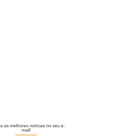
ilela é confirmado pelo…
CA
cializa Marconi Perillo como…
CA
i em defesa de…
CA
ilela escolhe Luiz do…
CA
a as melhores notícias no seu e-
mail!