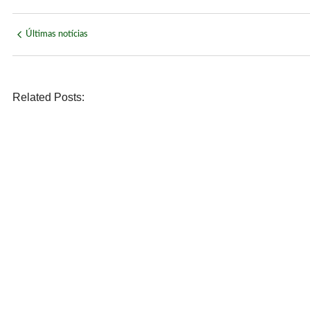
Últimas notícias
Related Posts:
POLÍTICA
Daniel Vilela é confirmado pelo MDB na disputa pelo Pal
agosto 6, 2026
/
No Comments
POLÍTICA
PSDB oficializa Marconi Perillo como candidato ao gover
agosto 6, 2026
/
No Comments
POLÍTICA
Lula sai em defesa de Marcola após investigação da PF 
agosto 6, 2026
/
No Comments