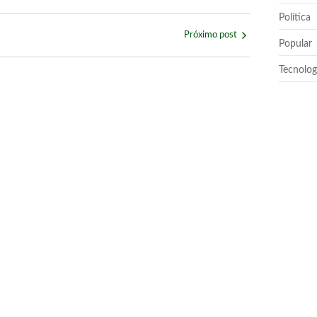
Política
Próximo post
Popular
Tecnolog
ácio das Esmeraldas
no de Goiás
sobre empréstimo pessoal