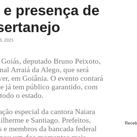
e presença de
Daniel V
sertanejo
POLÍTI
PSDB ofi
25, 2025
POLÍTI
e Goiás, deputado Bruno Peixoto,
onal Arraiá da Alego, que será
Lula sa
yer, em Goiânia. O evento contará
POLÍTI
 e já tem público garantido, com
 todo o estado.
Daniel V
POLÍTI
pação especial da cantora Naiara
herme e Santiago. Prefeitos,
Receb
es e membros da bancada federal