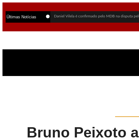
Daniel Vilela é confirmado pelo MDB na disputa pel
Últimas Notícias
PSDB oficializa Marconi Perillo como candidato ao
Lula sai em defesa de Marcola após investigação da
Daniel Vilela escolhe Luiz do Carmo como vice na 
Flávio Bolsonaro anuncia Alfredo Gaspar como cand
Alego aprova lei que cria política para exploração su
Alego retoma sessões na 3ª-feira e vai manter trabal
Mãe revela últimas palavras de jovem morta em chac
PF abre inquérito para investigar Lulinha por suspeit
Vendaval deixa mortos, destrói estruturas do Rock i
Bruno Peixoto a