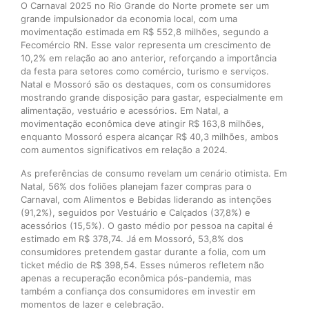
O Carnaval 2025 no Rio Grande do Norte promete ser um
grande impulsionador da economia local, com uma
movimentação estimada em R$ 552,8 milhões, segundo a
Fecomércio RN. Esse valor representa um crescimento de
10,2% em relação ao ano anterior, reforçando a importância
da festa para setores como comércio, turismo e serviços.
Natal e Mossoró são os destaques, com os consumidores
mostrando grande disposição para gastar, especialmente em
alimentação, vestuário e acessórios. Em Natal, a
movimentação econômica deve atingir R$ 163,8 milhões,
enquanto Mossoró espera alcançar R$ 40,3 milhões, ambos
com aumentos significativos em relação a 2024.
As preferências de consumo revelam um cenário otimista. Em
Natal, 56% dos foliões planejam fazer compras para o
Carnaval, com Alimentos e Bebidas liderando as intenções
(91,2%), seguidos por Vestuário e Calçados (37,8%) e
acessórios (15,5%). O gasto médio por pessoa na capital é
estimado em R$ 378,74. Já em Mossoró, 53,8% dos
consumidores pretendem gastar durante a folia, com um
ticket médio de R$ 398,54. Esses números refletem não
apenas a recuperação econômica pós-pandemia, mas
também a confiança dos consumidores em investir em
momentos de lazer e celebração.