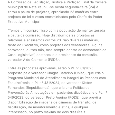
A Comissão de Legislação, Justiça e Redação Final da Câmara
Municipal de Natal reuniu-se nesta segunda-feira (24) e
zerou a pauta de projetos, apreciando 23 matérias entre
projetos de lei e vetos encaminhados pelo Chefe do Poder
Executivo Municipal.
“Temos um compromisso com a população de manter zerada
a pauta da comissão. Hoje distribuímos 22 projetos às
relatorias e analisamos outros 23. São diversas matérias,
tanto do Executivo, como projetos dos vereadores. Alguns
aprovados, outros não, mas sempre dentro da democracia da
Casa Legislativo”, destacou o o presidente da comissão,
vereador Aldo Clemente (PSDB).
Entre as propostas aprovadas, estão o PL n° 81/2025,
proposto pelo vereador Chagas Catarino (União), que cria o
Programa Municipal de Atendimento Integral às Pessoas com
Esquizofrenia; o PL n° 431/2024, do vereador Kleber
Fernandes (Republicanos), que cria uma Política de
Prevenção às Amputações em pacientes diabéticos; e o PL nº
546/2023, do vereador Preto Aquino (PODE), que prevê a
disponibilização de imagens de câmeras de trânsito, de
fiscalização, de monitoramento e afins, a qualquer
interessado, no prazo máximo de dois dias úteis.