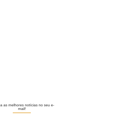
ilela é confirmado pelo…
CA
cializa Marconi Perillo como…
CA
i em defesa de…
CA
ilela escolhe Luiz do…
CA
a as melhores notícias no seu e-
mail!