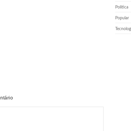
ácio das Esmeraldas
Política
Popular
no de Goiás
Tecnolog
sobre empréstimo pessoal
ntário