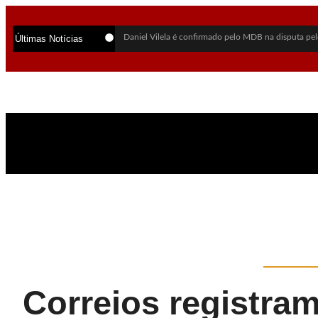
Daniel Vilela é confirmado pelo MDB na disputa pel
Últimas Notícias
PSDB oficializa Marconi Perillo como candidato ao
Lula sai em defesa de Marcola após investigação da
Daniel Vilela escolhe Luiz do Carmo como vice na 
Flávio Bolsonaro anuncia Alfredo Gaspar como cand
Alego aprova lei que cria política para exploração su
Alego retoma sessões na 3ª-feira e vai manter trabal
Mãe revela últimas palavras de jovem morta em chac
PF abre inquérito para investigar Lulinha por suspeit
Vendaval deixa mortos, destrói estruturas do Rock i
Correios registram