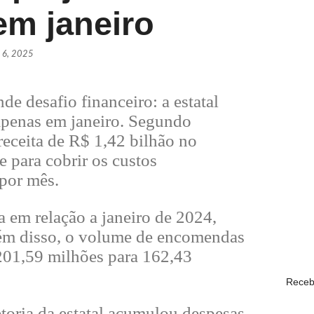
em janeiro
Daniel V
POLÍTI
o 6, 2025
PSDB ofi
 desafio financeiro: a estatal
POLÍTI
apenas em janeiro. Segundo
eceita de R$ 1,42 bilhão no
e para cobrir os custos
Lula sa
 por mês.
POLÍTI
 em relação a janeiro de 2024,
Daniel V
Além disso, o volume de encomendas
POLÍTI
01,59 milhões para 162,43
Receb
etoria da estatal acumulou despesas