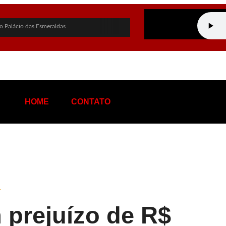
o Palácio das Esmeraldas
 governo de Goiás
 PF sobre empréstimo pessoal
chapa ao Governo de Goiás
idato a vice-presidente
HOME
CONTATO
stentável de terras raras em Goiás
hos nas eleições
ina: “Me perdoa, te amo”
a de tráfico de influência e corrupção
n Rio e provoca apagão no Rio de Janeiro
 prejuízo de R$