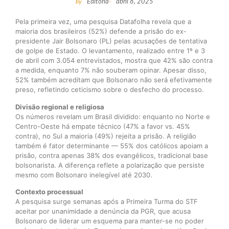
by
Editoria
-
abril 8, 2025
Pela primeira vez, uma pesquisa Datafolha revela que a
maioria dos brasileiros (52%) defende a prisão do ex-
presidente Jair Bolsonaro (PL) pelas acusações de tentativa
de golpe de Estado. O levantamento, realizado entre 1º e 3
de abril com 3.054 entrevistados, mostra que 42% são contra
a medida, enquanto 7% não souberam opinar. Apesar disso,
52% também acreditam que Bolsonaro não será efetivamente
preso, refletindo ceticismo sobre o desfecho do processo.
Divisão regional e religiosa
Os números revelam um Brasil dividido: enquanto no Norte e
Centro-Oeste há empate técnico (47% a favor vs. 45%
contra), no Sul a maioria (49%) rejeita a prisão. A religião
também é fator determinante — 55% dos católicos apoiam a
prisão, contra apenas 38% dos evangélicos, tradicional base
bolsonarista. A diferença reflete a polarização que persiste
mesmo com Bolsonaro inelegível até 2030.
Contexto processual
A pesquisa surge semanas após a Primeira Turma do STF
aceitar por unanimidade a denúncia da PGR, que acusa
Bolsonaro de liderar um esquema para manter-se no poder