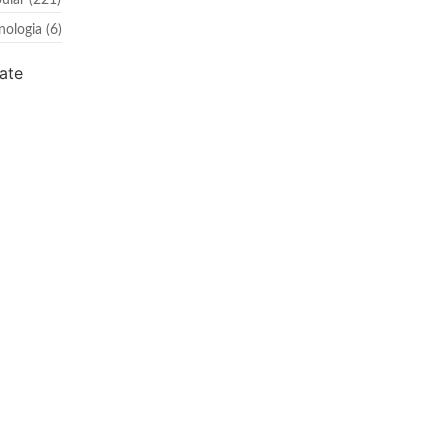
ular
(221)
nologia
(6)
ate