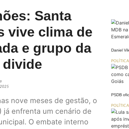
hões: Santa
 vive clima de
ada e grupo da
Daniel Vi
 divide
POLÍTIC
ia
 2025
PSDB ofic
nas nove meses de gestão, o
POLÍTIC
) já enfrenta um cenário de
nicipal. O embate interno