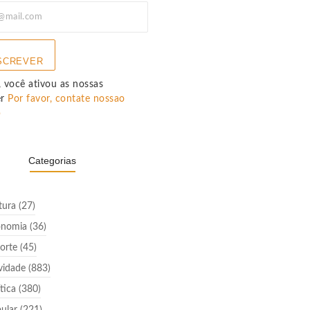
SCREVER
 você ativou as nossas
er
Por favor, contate nossao
p
Categorias
tura
(27)
onomia
(36)
orte
(45)
vidade
(883)
ítica
(380)