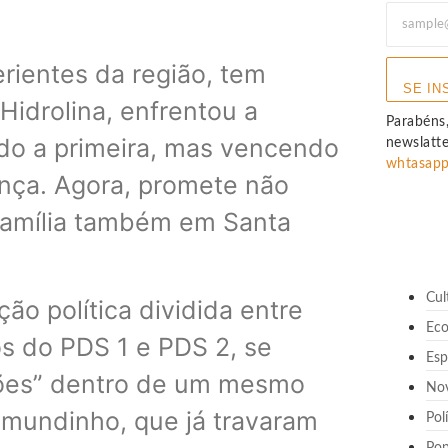
erientes da região, tem
SE IN
Hidrolina, enfrentou a
Parabéns,
ndo a primeira, mas vencendo
newslatt
whtasap
ança. Agora, promete não
 família também em Santa
Cul
ão política dividida entre
Ec
s do PDS 1 e PDS 2, se
Esp
hões” dentro de um mesmo
No
mundinho, que já travaram
Pol