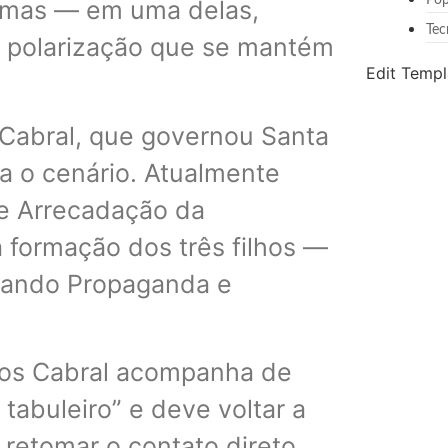
Pop
nimas — em uma delas,
Tec
 polarização que se mantém
Edit Templ
 Cabral, que governou Santa
a o cenário. Atualmente
de Arrecadação da
 formação dos três filhos —
dando Propaganda e
cos Cabral acompanha de
tabuleiro” e deve voltar a
 retomar o contato direto