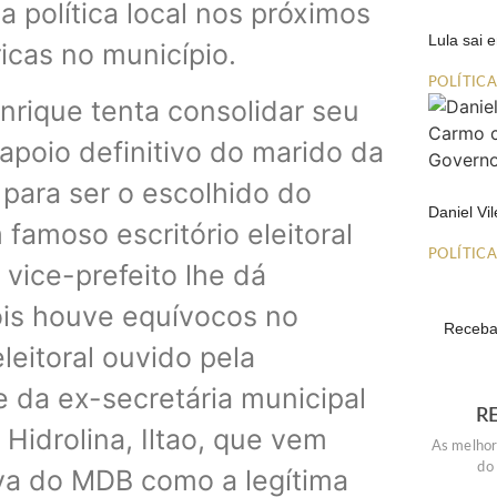
 política local nos próximos
Lula sai
icas no município.
POLÍTIC
nrique tenta consolidar seu
poio definitivo do marido da
 para ser o escolhido do
Daniel Vi
famoso escritório eleitoral
POLÍTIC
 vice-prefeito lhe dá
ois houve equívocos no
Receba 
leitoral ouvido pela
 da ex-secretária municipal
R
 Hidrolina, Iltao, que vem
As melhor
do
iva do MDB como a legítima