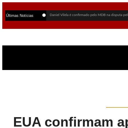
Daniel Vilela é confirmado pelo MDB na disputa pel
Últimas Notícias
PSDB oficializa Marconi Perillo como candidato ao
Lula sai em defesa de Marcola após investigação da
Daniel Vilela escolhe Luiz do Carmo como vice na 
Flávio Bolsonaro anuncia Alfredo Gaspar como cand
Alego aprova lei que cria política para exploração su
Alego retoma sessões na 3ª-feira e vai manter trabal
Mãe revela últimas palavras de jovem morta em chac
PF abre inquérito para investigar Lulinha por suspeit
Vendaval deixa mortos, destrói estruturas do Rock i
EUA confirmam ap