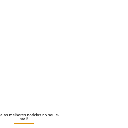
ilela é confirmado pelo…
CA
cializa Marconi Perillo como…
CA
i em defesa de…
CA
ilela escolhe Luiz do…
CA
a as melhores notícias no seu e-
mail!