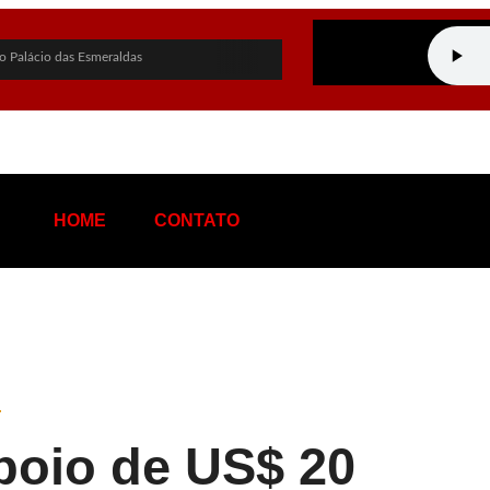
o Palácio das Esmeraldas
 governo de Goiás
 PF sobre empréstimo pessoal
chapa ao Governo de Goiás
idato a vice-presidente
HOME
CONTATO
stentável de terras raras em Goiás
hos nas eleições
ina: “Me perdoa, te amo”
a de tráfico de influência e corrupção
n Rio e provoca apagão no Rio de Janeiro
oio de US$ 20