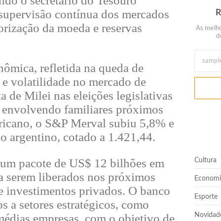
ndo o secretário do Tesouro
 supervisão contínua dos mercados
lorização da moeda e reservas
As melho
d
nômica, refletida na queda de
 e volatilidade no mercado de
a de Milei nas eleições legislativas
 envolvendo familiares próximos
ricano, o S&P Merval subiu 5,8% e
so argentino, cotado a 1.421,44.
 um pacote de US$ 12 bilhões em
Cultura
 a serem liberados nos próximos
Economi
e investimentos privados. O banco
Esporte
s a setores estratégicos, como
médias empresas, com o objetivo de
Novidad