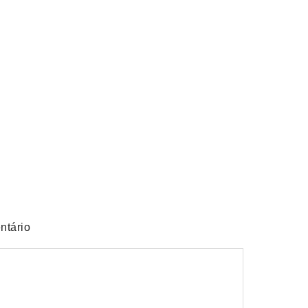
ácio das Esmeraldas
no de Goiás
sobre empréstimo pessoal
ntário