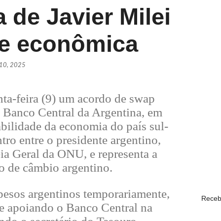
 de Javier Milei
Daniel V
se econômica
POLÍTI
PSDB ofi
 10, 2025
POLÍTI
ta-feira (9) um acordo de swap
 Banco Central da Argentina, em
Lula sa
tabilidade da economia do país sul-
POLÍTI
tro entre o presidente argentino,
ia Geral da ONU, e representa a
Daniel V
o de câmbio argentino.
POLÍTI
esos argentinos temporariamente,
Receb
 e apoiando o Banco Central na