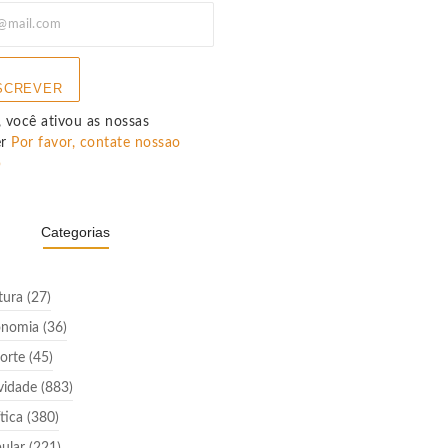
SCREVER
 você ativou as nossas
er
Por favor, contate nossao
p
Categorias
tura
(27)
onomia
(36)
orte
(45)
vidade
(883)
ítica
(380)