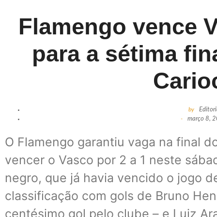
Flamengo vence V
para a sétima fin
Cario
by
Editor
-
março 8, 
O Flamengo garantiu vaga na final 
vencer o Vasco por 2 a 1 neste sába
negro, que já havia vencido o jogo de
classificação com gols de Bruno He
centésimo gol pelo clube – e Luiz Ar