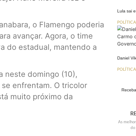
Lula sai
nabara, o Flamengo poderia
POLÍTIC
ara avançar. Agora, o time
iva do estadual, mantendo a
Daniel Vi
POLÍTIC
a neste domingo (10),
e enfrentam. O tricolor
Receba 
stá muito próximo da
R
As melhor
do