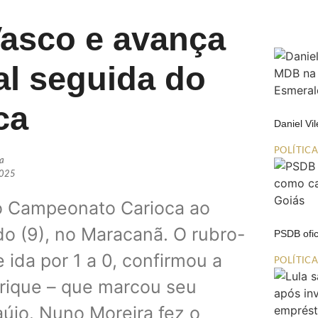
asco e avança
al seguida do
ca
Daniel Vi
POLÍTIC
ia
2025
do Campeonato Carioca ao
do (9), no Maracanã. O rubro-
PSDB ofic
 ida por 1 a 0, confirmou a
POLÍTIC
nrique – que marcou seu
aújo. Nuno Moreira fez o