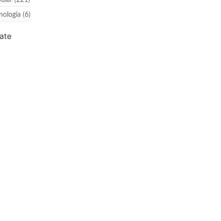
ular
(221)
nologia
(6)
ate