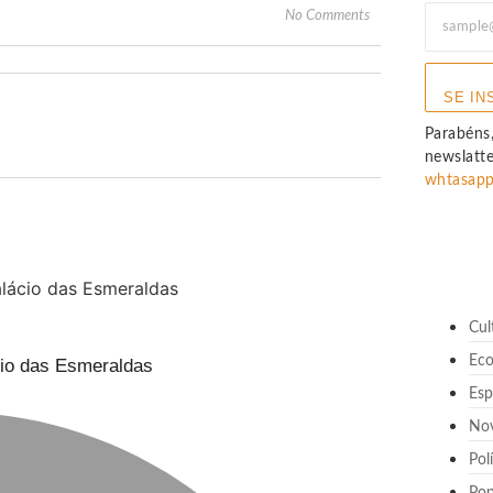
No Comments
SE IN
Parabéns,
newslatt
whtasap
Cul
Ec
cio das Esmeraldas
Esp
No
Pol