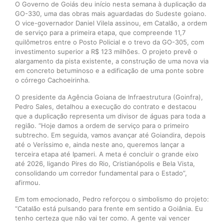
O Governo de Goiás deu início nesta semana à duplicação da
GO-330, uma das obras mais aguardadas do Sudeste goiano.
O vice-governador Daniel Vilela assinou, em Catalão, a ordem
de serviço para a primeira etapa, que compreende 11,7
quilômetros entre o Posto Policial e o trevo da GO-305, com
investimento superior a R$ 123 milhões. O projeto prevê o
alargamento da pista existente, a construção de uma nova via
em concreto betuminoso e a edificação de uma ponte sobre
o córrego Cachoeirinha.
O presidente da Agência Goiana de Infraestrutura (Goinfra),
Pedro Sales, detalhou a execução do contrato e destacou
que a duplicação representa um divisor de águas para toda a
região. “Hoje damos a ordem de serviço para o primeiro
subtrecho. Em seguida, vamos avançar até Goiandira, depois
até o Veríssimo e, ainda neste ano, queremos lançar a
terceira etapa até Ipameri. A meta é concluir o grande eixo
até 2026, ligando Pires do Rio, Cristianópolis e Bela Vista,
consolidando um corredor fundamental para o Estado”,
afirmou.
Em tom emocionado, Pedro reforçou o simbolismo do projeto:
“Catalão está pulsando para frente em sentido a Goiânia. Eu
tenho certeza que não vai ter como. A gente vai vencer