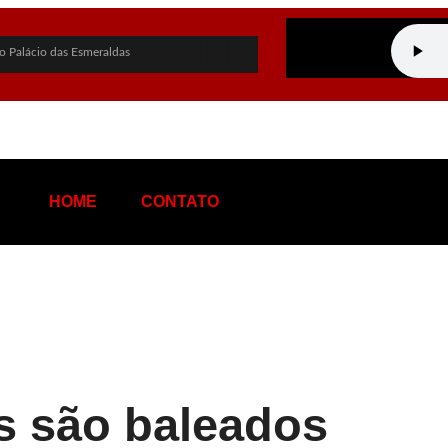
o Palácio das Esmeraldas
 governo de Goiás
 PF sobre empréstimo pessoal
chapa ao Governo de Goiás
idato a vice-presidente
HOME
CONTATO
stentável de terras raras em Goiás
hos nas eleições
ina: “Me perdoa, te amo”
a de tráfico de influência e corrupção
n Rio e provoca apagão no Rio de Janeiro
s são baleados