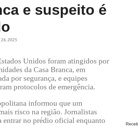
ca e suspeito é
Daniel V
do
POLÍTI
 26, 2025
PSDB ofi
POLÍTI
Estados Unidos foram atingidos por
ximidades da Casa Branca, em
Lula sa
ada por segurança, e equipes
POLÍTI
aram protocolos de emergência.
Daniel V
ropolitana informou que um
POLÍTI
ais risco na região. Jornalistas
 entrar no prédio oficial enquanto
Receb