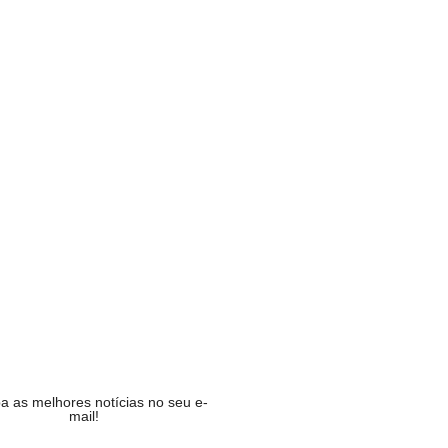
ilela é confirmado pelo…
CA
cializa Marconi Perillo como…
CA
i em defesa de…
CA
ilela escolhe Luiz do…
CA
a as melhores notícias no seu e-
mail!