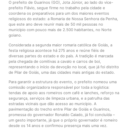
O prefeito de Guarinos (GO), Jota Júnior, ao lado do vice-
prefeito Flávio, segue firme no trabalho pela cidade e
coordena os preparativos para um dos maiores eventos
religiosos do estado: a Romaria de Nossa Senhora da Penha,
que este ano deve reunir mais de 50 mil pessoas no
município com pouco mais de 2.500 habitantes, no Norte
goiano.
Considerada a segunda maior romaria católica de Goiás, a
festa religiosa acontece há 275 anos e reúne fiéis de
diversas partes do estado e do país. A tradição é marcada
pela chegada de comitivas a cavalo e carros de boi,
representando o início da devoção no local, que já foi distrito
de Pilar de Goiás, uma das cidades mais antigas do estado.
Para garantir a estrutura do evento, o prefeito nomeou uma
comissão organizadora responsável por toda a logística:
tendas de apoio aos romeiros com café e lanches, reforço na
segurança, serviços de limpeza urbana, e a patrulha das
estradas vicinais que dão acesso ao município. A
pavimentação do trecho entre Pilar de Goiás e Guarinos,
promessa do governador Ronaldo Caiado, já foi concluída –
um gesto importante, já que o próprio governador é romeiro
desde os 14 anos e confirmou presença mais uma vez.