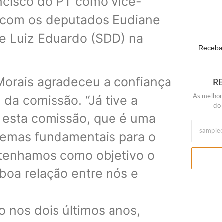
ancisco do PT como vice-
Daniel Vi
POLÍTIC
a com os deputados Eudiane
e Luiz Eduardo (SDD) na
Receba 
Morais agradeceu a confiança
R
 da comissão. “Já tive a
As melhor
do
r esta comissão, que é uma
 temas fundamentais para o
 tenhamos como objetivo o
oa relação entre nós e
o nos dois últimos anos,