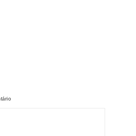
o de Goiás
obre empréstimo pessoal
tário