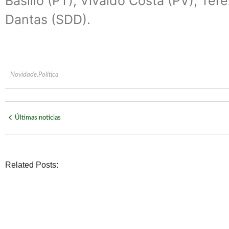
Basílio (PT), Vivaldo Costa (PV), Ter
Dantas (SDD).
Novidade
,
Política
Últimas notícias
Related Posts:
POLÍTICA
Daniel Vilela é confirmado pelo MDB na disputa pelo Palá
No Comments
agosto 6, 2026
/