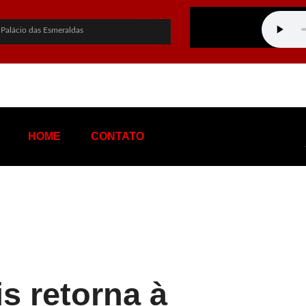
 Palácio das Esmeraldas
overno de Goiás
PF sobre empréstimo pessoal
hapa ao Governo de Goiás
ato a vice-presidente
HOME
CONTATO
tentável de terras raras em Goiás
s nas eleições
na: “Me perdoa, te amo”
 de tráfico de influência e corrupção
 Rio e provoca apagão no Rio de Janeiro
s retorna à