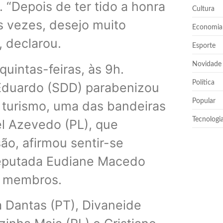
 “Depois de ter tido a honra
Cultura
 vezes, desejo muito
Economia
 declarou.
Esporte
Novidade
uintas-feiras, às 9h.
Política
 Eduardo (SDD) parabenizou
Popular
 turismo, uma das bandeiras
Tecnologi
l Azevedo (PL), que
ão, afirmou sentir-se
deputada Eudiane Macedo
s membros.
 Dantas (PT), Divaneide