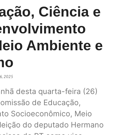
ção, Ciência e
envolvimento
Daniel Vi
POLÍTIC
eio Ambiente e
mo
PSDB ofic
POLÍTIC
26, 2025
hã desta quarta-feira (26)
 Comissão de Educação,
Lula sai
POLÍTIC
nto Socioeconômico, Meio
eleição do deputado Hermano