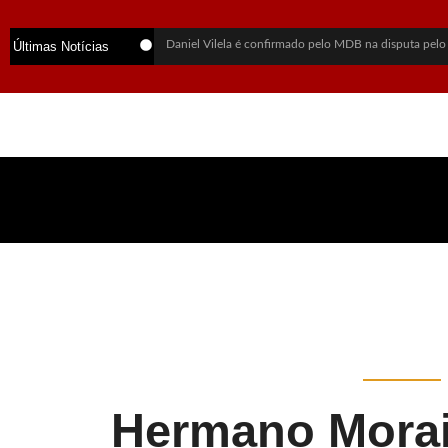
Daniel Vilela é confirmado pelo MDB na disputa pelo
Últimas Notícias
PSDB oficializa Marconi Perillo como candidato ao g
Lula sai em defesa de Marcola após investigação da 
Daniel Vilela escolhe Luiz do Carmo como vice na c
Flávio Bolsonaro anuncia Alfredo Gaspar como candid
Alego aprova lei que cria política para exploração sus
Alego retoma sessões na 3ª-feira e vai manter trabalho
Mãe revela últimas palavras de jovem morta em chaci
PF abre inquérito para investigar Lulinha por suspeita
Vendaval deixa mortos, destrói estruturas do Rock in
Hermano Morai