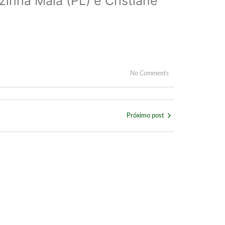
ezinha Maia (PL) e Cristiane
No Comments
Próximo post
cio das Esmeraldas