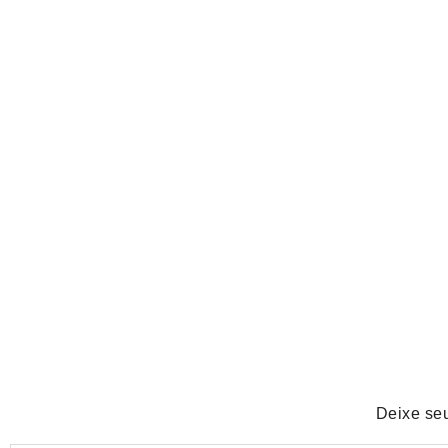
POLÍTICA
Lula sai em defesa de Marcola após investigação da PF s
No Comments
agosto 6, 2026
/
Deixe se