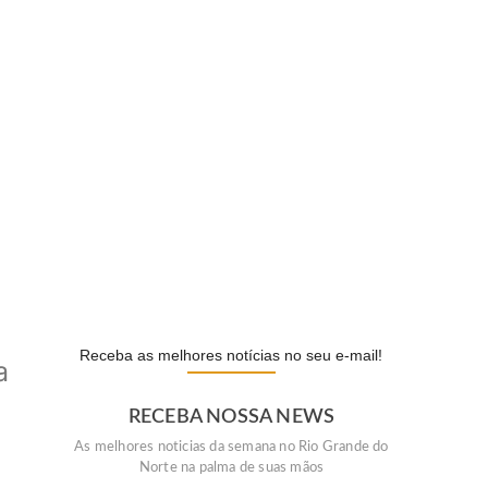
Lula sai em defesa de…
POLÍTICA
Daniel Vilela escolhe Luiz do…
POLÍTICA
Receba as melhores notícias no seu e-mail!
a
RECEBA NOSSA NEWS
As melhores noticias da semana no Rio Grande do
Norte na palma de suas mãos