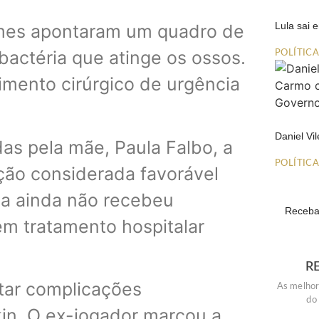
Lula sai
ames apontaram um quadro de
bactéria que atinge os ossos.
POLÍTIC
imento cirúrgico de urgência
Daniel Vi
as pela mãe, Paula Falbo, a
POLÍTIC
ão considerada favorável
la ainda não recebeu
Receba 
em tratamento hospitalar
R
ar complicações
As melhor
do
in. O ex-jogador marcou a