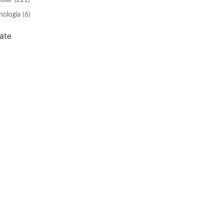
ular
(221)
nologia
(6)
ate