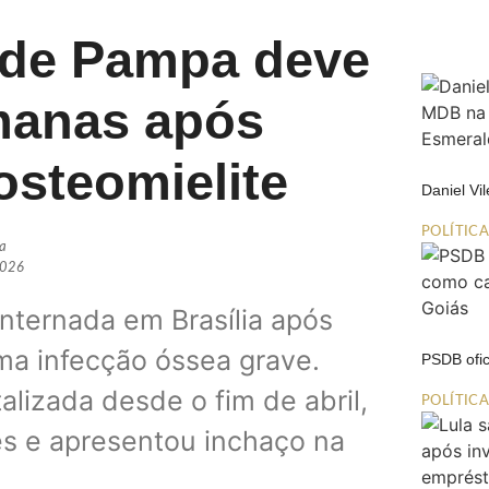
a de Pampa deve
manas após
osteomielite
Daniel Vi
POLÍTIC
ia
2026
internada em Brasília após
uma infecção óssea grave.
PSDB ofic
talizada desde o fim de abril,
POLÍTIC
es e apresentou inchaço na