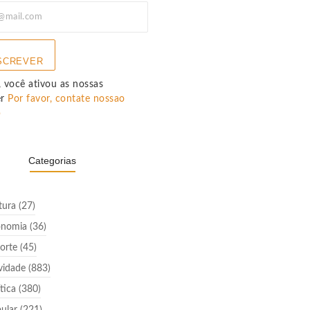
SCREVER
 você ativou as nossas
er
Por favor, contate nossao
p
Categorias
tura
(27)
onomia
(36)
orte
(45)
vidade
(883)
ítica
(380)