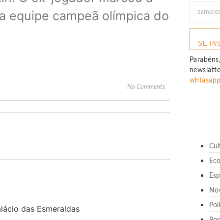
ar a equipe campeã olímpica do
SE IN
Parabéns,
newslatt
whtasap
No Comments
Cul
Ec
Esp
No
Pol