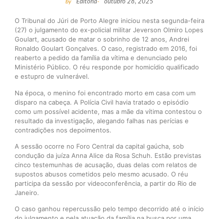
by
Editoria
-
outubro 28, 2025
O Tribunal do Júri de Porto Alegre iniciou nesta segunda-feira
(27) o julgamento do ex-policial militar Jeverson Olmiro Lopes
Goulart, acusado de matar o sobrinho de 12 anos, Andrei
Ronaldo Goulart Gonçalves. O caso, registrado em 2016, foi
reaberto a pedido da família da vítima e denunciado pelo
Ministério Público. O réu responde por homicídio qualificado
e estupro de vulnerável.
Na época, o menino foi encontrado morto em casa com um
disparo na cabeça. A Polícia Civil havia tratado o episódio
como um possível acidente, mas a mãe da vítima contestou o
resultado da investigação, alegando falhas nas perícias e
contradições nos depoimentos.
A sessão ocorre no Foro Central da capital gaúcha, sob
condução da juíza Anna Alice da Rosa Schuh. Estão previstas
cinco testemunhas de acusação, duas delas com relatos de
supostos abusos cometidos pelo mesmo acusado. O réu
participa da sessão por videoconferência, a partir do Rio de
Janeiro.
O caso ganhou repercussão pelo tempo decorrido até o início
do julgamento e pela atuação da família na busca por uma