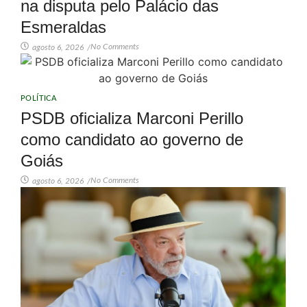
na disputa pelo Palácio das
Esmeraldas
No Comments
agosto 6, 2026
/
POLÍTICA
PSDB oficializa Marconi Perillo
como candidato ao governo de
Goiás
No Comments
agosto 6, 2026
/