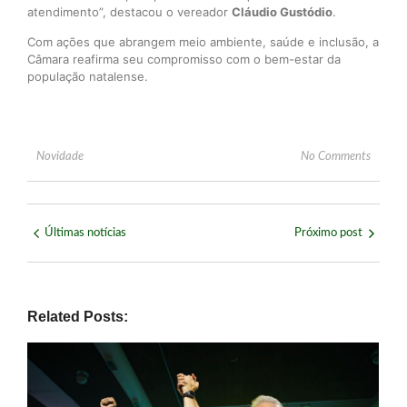
atendimento”, destacou o vereador
Cláudio Gustódio
.
Com ações que abrangem meio ambiente, saúde e inclusão, a
Câmara reafirma seu compromisso com o bem-estar da
população natalense.
Novidade
No Comments
Últimas notícias
Próximo post
Related Posts: