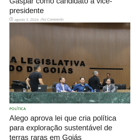
Gaspar como candidato a vice-
presidente
No Comments
agosto 5, 2026
/
POLÍTICA
Alego aprova lei que cria política
para exploração sustentável de
terras raras em Goiás