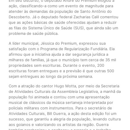
Em seu discurso, o deputado André do Premium elogiou a
ação, classificando-a como um evento de magnitude para
atender às demandas da população de Santo Antônio do
Descoberto. Já o deputado federal Zacharias Calil comentou
que as ações básicas de saúde oferecidas ajudam a reduzir
as filas do Sistema Único de Saúde (SUS), que ainda são um
problema de saúde pública.
A líder municipal, Jéssica do Premium, expressou sua
satisfação com o Programa de Regularização Fundiária. Ela
afirmou que a iniciativa ajuda a dar segurança jurídica a
milhares de famílias, já que o município tem cerca de 35 mil
propriedades sem escrituras. Durante o evento, 200
escrituras foram entregues e a previsão é que outras 500
sejam entregues ao longo da próxima semana.
Com a atração do cantor Hugo Motta, por meio da Secretaria
de Atividades Culturais da Assembleia Legislativa, a manhã da
população foi animada e contou com uma apresentação
musical de clássicos da música sertaneja interpretada por
policiais militares com instrumentos. Para o secretário de
Atividades Culturais, Bill Guerra, a ação desta edição foi um
sucesso, que garantiu a alegria da população, levando cultura
aos goianos e valorizando os artistas da região. Guerra
também parabenizou e enalteceu a parceria e o trabalho