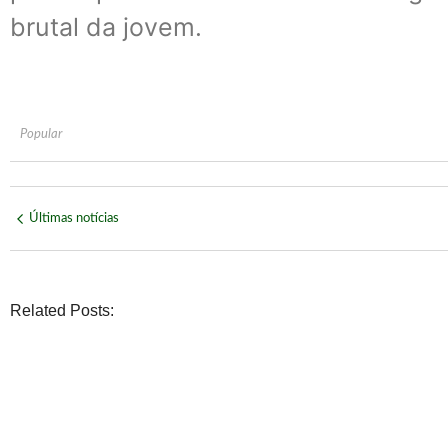
brutal da jovem.
Popular
Últimas notícias
Related Posts:
POLÍTICA
Daniel Vilela é confirmado pelo MDB na disputa pelo Palá
No Comments
agosto 6, 2026
/