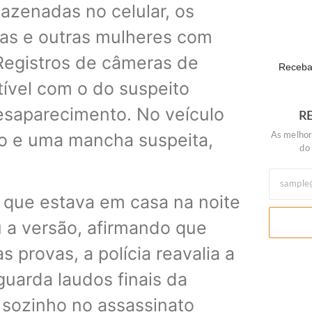
Daniel Vi
azenadas no celular, os
POLÍTIC
as e outras mulheres com
 Registros de câmeras de
Receba 
ível com o do suspeito
desaparecimento. No veículo
R
elo e uma mancha suspeita,
As melhor
do
 que estava em casa na noite
 a versão, afirmando que
provas, a polícia reavalia a
guarda laudos finais da
u sozinho no assassinato