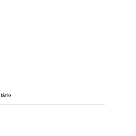
o de Goiás
obre empréstimo pessoal
tário