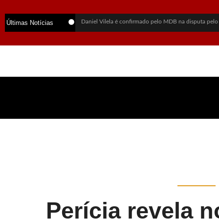
Daniel Vilela é confirmado pelo MDB na disputa pelo
Últimas Notícias
PSDB oficializa Marconi Perillo como candidato ao g
Lula sai em defesa de Marcola após investigação da 
Daniel Vilela escolhe Luiz do Carmo como vice na c
Flávio Bolsonaro anuncia Alfredo Gaspar como candid
Alego aprova lei que cria política para exploração sus
Alego retoma sessões na 3ª-feira e vai manter trabalho
Mãe revela últimas palavras de jovem morta em chaci
PF abre inquérito para investigar Lulinha por suspeita
Vendaval deixa mortos, destrói estruturas do Rock in
Perícia revela n