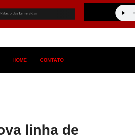
 Palácio das Esmeraldas
overno de Goiás
PF sobre empréstimo pessoal
hapa ao Governo de Goiás
ato a vice-presidente
HOME
CONTATO
tentável de terras raras em Goiás
s nas eleições
na: “Me perdoa, te amo”
 de tráfico de influência e corrupção
 Rio e provoca apagão no Rio de Janeiro
ova linha de