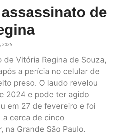
 assassinato de
egina
Daniel Vi
POLÍTIC
, 2025
o de Vitória Regina de Souza,
PSDB ofic
ós a perícia no celular de
POLÍTIC
ito preso. O laudo revelou
e 2024 e pode ter agido
u em 27 de fevereiro e foi
Lula sai
POLÍTIC
 a cerca de cinco
, na Grande São Paulo.