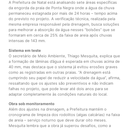
A Prefeitura de Natal está analisando sete áreas específicas
da engorda da praia de Ponta Negra onde a água da chuva
permaneceu estagnada por mais de 24 horas – tempo acima
do previsto no projeto. A verificação técnica, realizada pela
mesma empresa responsável pela drenagem, busca soluções
para melhorar a absorção da água nesses “bolsões” que se
formaram em cerca de 25% da faixa de areia após chuvas
intensas de 143 mm.
Sistema em teste
O secretário de Meio Ambiente, Thiago Mesquita, explica que
a formação de lâminas d’água é esperada em chuvas acima de
40 mm, mas destaca que o sistema já evitou erosões graves
como as registradas em outras praias. “A drenagem está
cumprindo seu papel de reduzir a velocidade da água”, afirma,
ressaltando que os ajustes são preventivos e não indicam
falhas no projeto, que pode levar até dois anos para se
adaptar completamente às condições naturais do local.
Obra sob monitoramento
Além dos ajustes na drenagem, a Prefeitura mantém o
cronograma de limpeza dos rodolitos (algas calcárias) na faixa
de areia – serviço noturno que deve durar oito meses.
Mesquita lembra que a obra já superou desafios, como a