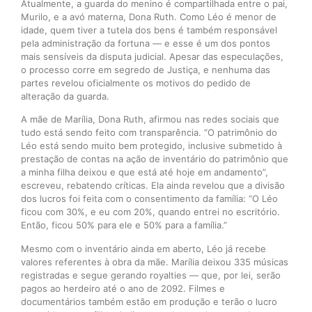
Atualmente, a guarda do menino é compartilhada entre o pai,
Murilo, e a avó materna, Dona Ruth. Como Léo é menor de
idade, quem tiver a tutela dos bens é também responsável
pela administração da fortuna — e esse é um dos pontos
mais sensíveis da disputa judicial. Apesar das especulações,
o processo corre em segredo de Justiça, e nenhuma das
partes revelou oficialmente os motivos do pedido de
alteração da guarda.
A mãe de Marília, Dona Ruth, afirmou nas redes sociais que
tudo está sendo feito com transparência. “O patrimônio do
Léo está sendo muito bem protegido, inclusive submetido à
prestação de contas na ação de inventário do patrimônio que
a minha filha deixou e que está até hoje em andamento”,
escreveu, rebatendo críticas. Ela ainda revelou que a divisão
dos lucros foi feita com o consentimento da família: “O Léo
ficou com 30%, e eu com 20%, quando entrei no escritório.
Então, ficou 50% para ele e 50% para a família.”
Mesmo com o inventário ainda em aberto, Léo já recebe
valores referentes à obra da mãe. Marília deixou 335 músicas
registradas e segue gerando royalties — que, por lei, serão
pagos ao herdeiro até o ano de 2092. Filmes e
documentários também estão em produção e terão o lucro