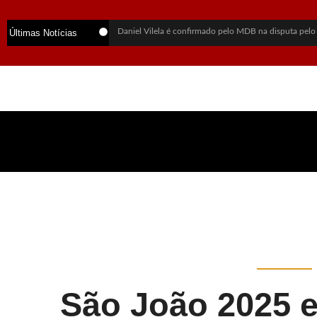
Daniel Vilela é confirmado pelo MDB na disputa pelo
Últimas Notícias
PSDB oficializa Marconi Perillo como candidato ao g
Lula sai em defesa de Marcola após investigação da 
Daniel Vilela escolhe Luiz do Carmo como vice na c
Flávio Bolsonaro anuncia Alfredo Gaspar como candid
Alego aprova lei que cria política para exploração sus
Alego retoma sessões na 3ª-feira e vai manter trabalho
Mãe revela últimas palavras de jovem morta em chaci
PF abre inquérito para investigar Lulinha por suspeita
Vendaval deixa mortos, destrói estruturas do Rock in
São João 2025 e