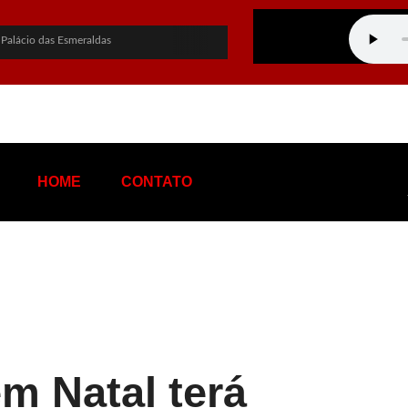
 Palácio das Esmeraldas
overno de Goiás
PF sobre empréstimo pessoal
hapa ao Governo de Goiás
ato a vice-presidente
HOME
CONTATO
tentável de terras raras em Goiás
s nas eleições
na: “Me perdoa, te amo”
 de tráfico de influência e corrupção
 Rio e provoca apagão no Rio de Janeiro
m Natal terá