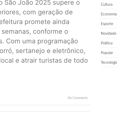
 o São João 2025 supere o
Cultura
riores, com geração de
Economia
efeitura promete ainda
Esporte
s semanas, conforme o
Novidade
as. Com uma programação
Política
ró, sertanejo e eletrônico,
Popular
local e atrair turistas de todo
Tecnologi
No Comments