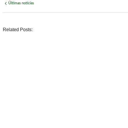
Últimas notícias
Related Posts:
POLÍTICA
Daniel Vilela é confirmado pelo MDB na disputa pelo Palá
No Comments
agosto 6, 2026
/
POLÍTICA
PSDB oficializa Marconi Perillo como candidato ao govern
No Comments
agosto 6, 2026
/
POLÍTICA
Lula sai em defesa de Marcola após investigação da PF s
No Comments
agosto 6, 2026
/