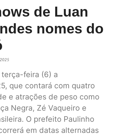
shows de Luan
randes nomes do
Daniel Vi
POLÍTIC
ó
 2025
PSDB ofic
POLÍTIC
terça-feira (6) a
25, que contará com quatro
dade e atrações de peso como
Lula sai
aça Negra, Zé Vaqueiro e
POLÍTIC
leira. O prefeito Paulinho
correrá em datas alternadas