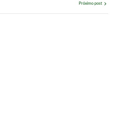
Próximo post
cio das Esmeraldas
o de Goiás
obre empréstimo pessoal