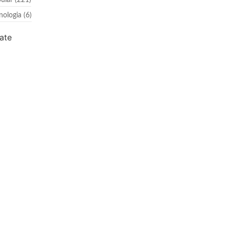
ular
(221)
nologia
(6)
ate