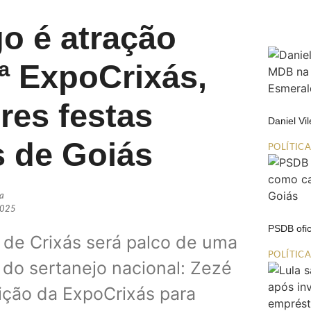
o é atração
ª ExpoCrixás,
res festas
Daniel Vi
s de Goiás
POLÍTIC
ia
2025
PSDB ofic
e de Crixás será palco de uma
POLÍTIC
do sertanejo nacional: Zezé
ição da ExpoCrixás para