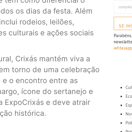
dos os dias da festa. Além
clui rodeios, leilões,
SE IN
s culturais e ações sociais
Parabéns,
newslatt
whtasap
ural, Crixás mantém viva a
e em torno de uma celebração
 e o encontro entre as
Cul
argo, ícone do sertanejo e
Ec
a ExpoCrixás e deve atrair
Esp
ção histórica.
No
Pol