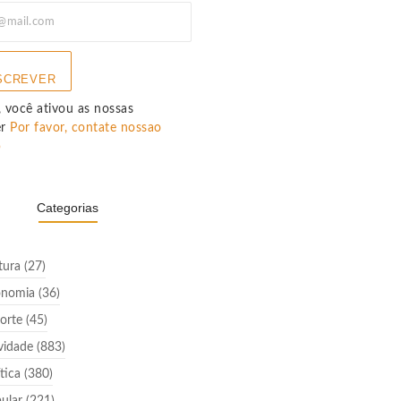
SCREVER
 você ativou as nossas
er
Por favor, contate nossao
p
Categorias
tura
(27)
onomia
(36)
orte
(45)
vidade
(883)
ítica
(380)