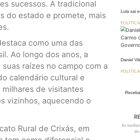
s sucessos. A tradicional
Lula sai
es do estado e promete, mais
POLÍTIC
es.
 destaca como uma das
il. Ao longo dos anos, a
Daniel Vi
e suas raízes no campo com a
POLÍTIC
o calendário cultural e
milhares de visitantes
Receba 
s vizinhos, aquecendo o
R
cato Rural de Crixás, em
As melhor
do
 e tem como diferencial o