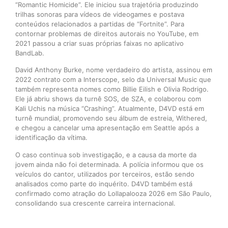
“Romantic Homicide”. Ele iniciou sua trajetória produzindo
trilhas sonoras para vídeos de videogames e postava
conteúdos relacionados a partidas de “Fortnite”. Para
contornar problemas de direitos autorais no YouTube, em
2021 passou a criar suas próprias faixas no aplicativo
BandLab.
David Anthony Burke, nome verdadeiro do artista, assinou em
2022 contrato com a Interscope, selo da Universal Music que
também representa nomes como Billie Eilish e Olivia Rodrigo.
Ele já abriu shows da turnê SOS, de SZA, e colaborou com
Kali Uchis na música “Crashing”. Atualmente, D4VD está em
turnê mundial, promovendo seu álbum de estreia, Withered,
e chegou a cancelar uma apresentação em Seattle após a
identificação da vítima.
O caso continua sob investigação, e a causa da morte da
jovem ainda não foi determinada. A polícia informou que os
veículos do cantor, utilizados por terceiros, estão sendo
analisados como parte do inquérito. D4VD também está
confirmado como atração do Lollapalooza 2026 em São Paulo,
consolidando sua crescente carreira internacional.