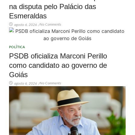
na disputa pelo Palácio das
Esmeraldas
No Comments
agosto 6, 2026
/
POLÍTICA
PSDB oficializa Marconi Perillo
como candidato ao governo de
Goiás
No Comments
agosto 6, 2026
/