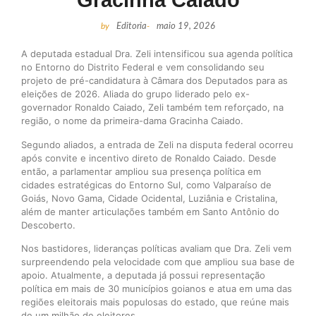
Gracinha Caiado
by
Editoria
-
maio 19, 2026
A deputada estadual Dra. Zeli intensificou sua agenda política
no Entorno do Distrito Federal e vem consolidando seu
projeto de pré-candidatura à Câmara dos Deputados para as
eleições de 2026. Aliada do grupo liderado pelo ex-
governador Ronaldo Caiado, Zeli também tem reforçado, na
região, o nome da primeira-dama Gracinha Caiado.
Segundo aliados, a entrada de Zeli na disputa federal ocorreu
após convite e incentivo direto de Ronaldo Caiado. Desde
então, a parlamentar ampliou sua presença política em
cidades estratégicas do Entorno Sul, como Valparaíso de
Goiás, Novo Gama, Cidade Ocidental, Luziânia e Cristalina,
além de manter articulações também em Santo Antônio do
Descoberto.
Nos bastidores, lideranças políticas avaliam que Dra. Zeli vem
surpreendendo pela velocidade com que ampliou sua base de
apoio. Atualmente, a deputada já possui representação
política em mais de 30 municípios goianos e atua em uma das
regiões eleitorais mais populosas do estado, que reúne mais
de um milhão de eleitores.