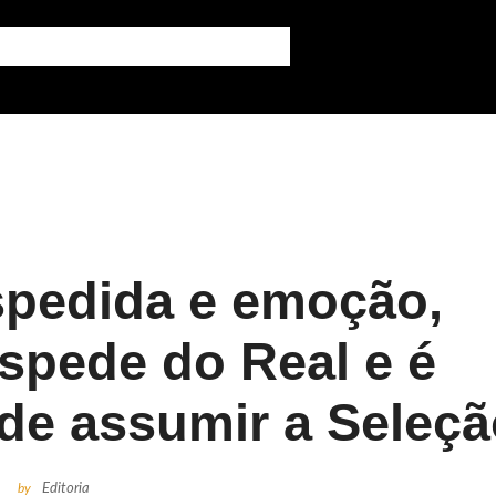
spedida e emoção,
espede do Real e é
de assumir a Seleç
by
Editoria