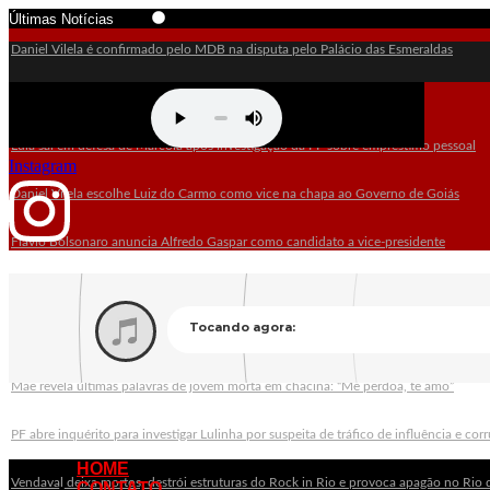
Últimas Notícias
Daniel Vilela é confirmado pelo MDB na disputa pelo Palácio das Esmeraldas
PSDB oficializa Marconi Perillo como candidato ao governo de Goiás
Lula sai em defesa de Marcola após investigação da PF sobre empréstimo pessoal
Instagram
Daniel Vilela escolhe Luiz do Carmo como vice na chapa ao Governo de Goiás
Flávio Bolsonaro anuncia Alfredo Gaspar como candidato a vice-presidente
Alego aprova lei que cria política para exploração sustentável de terras raras em Goi
Alego retoma sessões na 3ª-feira e vai manter trabalhos nas eleições
Mãe revela últimas palavras de jovem morta em chacina: “Me perdoa, te amo”
PF abre inquérito para investigar Lulinha por suspeita de tráfico de influência e co
HOME
Vendaval deixa mortos, destrói estruturas do Rock in Rio e provoca apagão no Rio 
CONTATO