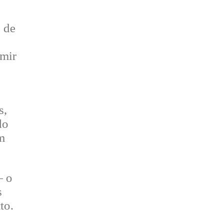
o de
umir
s,
do
m
— o
s
to.