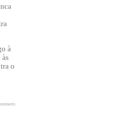
anca
ira
go à
 às
tra o
omments