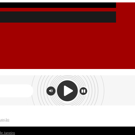
ás
rrupção
de Janeiro